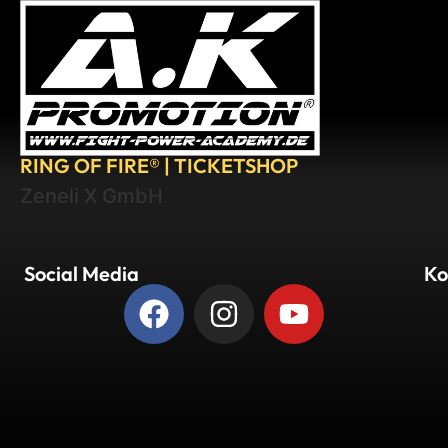
RING OF FIRE® | TICKETSHOP
Zeneli X GmbH
Social Media
Ko